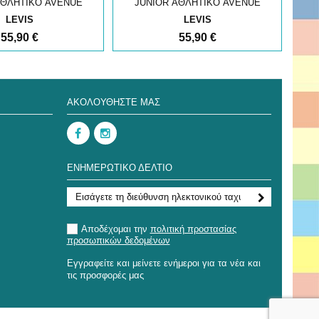
ΑΘΛΗΤΙΚΟ AVENUE
JUNIOR ΑΘΛΗΤΙΚΟ AVENUE
J
LEVIS
LEVIS
55,90 €
55,90 €
ΑΚΟΛΟΥΘΉΣΤΕ ΜΑΣ
ΕΝΗΜΕΡΩΤΙΚΌ ΔΕΛΤΊΟ
Αποδέχομαι την
πολιτική προστασίας
προσωπικών δεδομένων
Εγγραφείτε και μείνετε ενήμεροι για τα νέα και
τις προσφορές μας