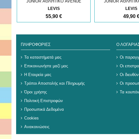
UE
JUNIOR ΑΘΛΗΤΙΚΟ AVENUE
JUNIOR ΑΘΛΗΤΙΚ
LEVIS
LEVIS
55,90 €
49,90 
ΠΛΗΡΟΦΟΡΊΕΣ
Ο ΛΟΓΑΡΙ
Τα καταστήματά μας
Οι παραγγ
Επικοινωνήστε μαζί μας
Οι επιστρ
Η Εταιρεία μας
Οι διευθύν
Τρόποι Αποστολής και Πληρωμής
Οι προσωπ
Όροι χρήσης
Τα κουπόν
Πολιτική Επιστροφών
Προσωπικά Δεδομένα
Cookies
Ανακοινώσεις