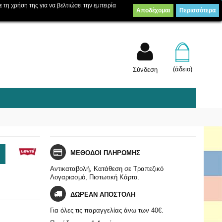
ε τη χρήση της για να βελτιώσει την εμπειρία
Αποδέχομαι
Περισσότερα
Λίστα επιθυμίας
Συγκρίνετε
(
0
)
(άδειο)
Σύνδεση
ΜΕΘΟΔΟΙ ΠΛΗΡΩΜΗΣ
Αντικαταβολή, Κατάθεση σε Τραπεζικό
Λογαριασμό, Πιστωτική Κάρτα.
ΔΩΡΕΑΝ ΑΠΟΣΤΟΛΗ
Για όλες τις παραγγελίας άνω των 40€.