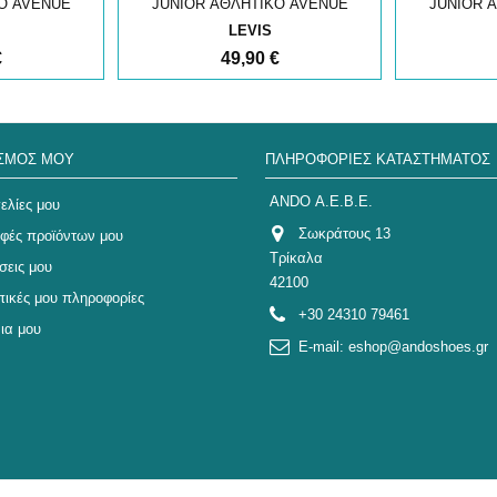
Ο AVENUE
JUNIOR ΑΘΛΗΤΙΚΟ AVENUE
JUNIOR 
LEVIS
€
49,90 €
ΑΣΜΌΣ ΜΟΥ
ΠΛΗΡΟΦΟΡΊΕΣ ΚΑΤΑΣΤΉΜΑΤΟΣ
ANDO Α.Ε.Β.Ε.
ελίες μου
Σωκράτους 13
οφές προϊόντων μου
Τρίκαλα
σεις μου
42100
ικές μου πληροφορίες
+30 24310 79461
ια μου
E-mail:
eshop@andoshoes.gr