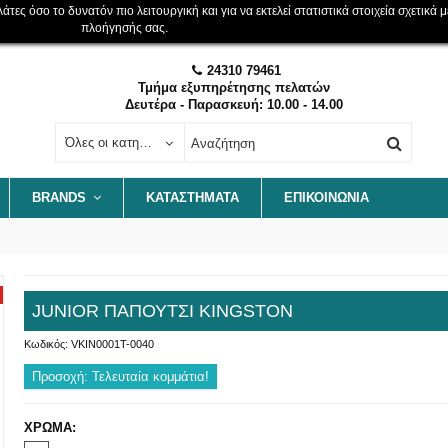
ες όσο το δυνατόν πιο λειτουργική και για να εκτελεί στατιστικά στοιχεία σχετικά μ
πλοήγησής σας.
24310 79461
Τμήμα εξυπηρέτησης πελατών
Δευτέρα - Παρασκευή: 10.00 - 14.00
Όλες οι κατηγορίες
BRANDS
ΚΑΤΑΣΤΗΜΑΤΑ
ΕΠΙΚΟΙΝΩΝΊΑ
JUNIOR ΠΑΠΟΥΤΣΙ KINGSTON
Κωδικός:
VKIN0001T-0040
Προσοχή: Τελευταία κομμάτια!
ΧΡΩΜΑ: