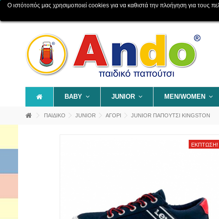
Ο ιστότοπός μας χρησιμοποιεί cookies για να καθιστά την πλοήγηση για τους πελάτ
Επικοινωνία
Χάρτης ιστοχώρου
BABY
JUNIOR
MEN/WOMEN
ΠΑΙΔΙΚΟ
JUNIOR
ΑΓΟΡΙ
JUNIOR ΠΑΠΟΥΤΣΙ KINGSTON
ΈΚΠΤΩΣΗ!