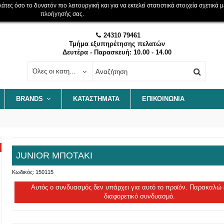
ες όσο το δυνατόν πιο λειτουργική και για να εκτελεί στατιστικά στοιχεία σχετικά μ
πλοήγησής σας.
24310 79461
Τμήμα εξυπηρέτησης πελατών
Δευτέρα - Παρασκευή: 10.00 - 14.00
Όλες οι κατηγορίες
BRANDS
ΚΑΤΑΣΤΗΜΑΤΑ
ΕΠΙΚΟΙΝΩΝΊΑ
JUNIOR ΜΠΟΤΑΚΙ
Κωδικός:
150115
Αυτός ο συνδυασμός δεν υπάρχει για αυτό το προϊόν. Παρακαλώ 
διαφορετικό συνδυασμό.