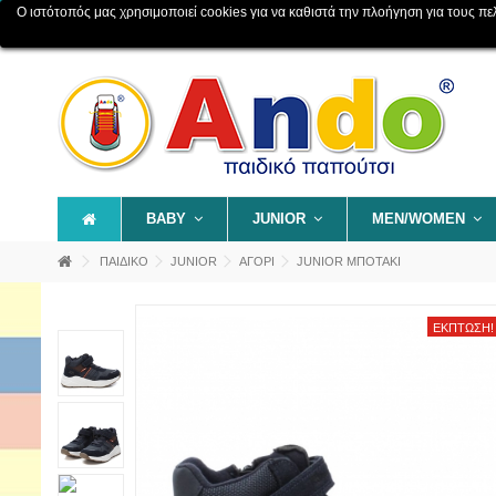
Ο ιστότοπός μας χρησιμοποιεί cookies για να καθιστά την πλοήγηση για τους πελάτ
Επικοινωνία
Χάρτης ιστοχώρου
BABY
JUNIOR
MEN/WOMEN
ΠΑΙΔΙΚΟ
JUNIOR
ΑΓΟΡΙ
JUNIOR ΜΠΟΤΑΚΙ
ΈΚΠΤΩΣΗ!