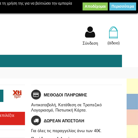
ε τη χρήση της για να βελτιώσει την εμπειρία
Αποδέχομαι
Περισσότερα
Λίστα επιθυμίας
Συγκρίνετε
(
0
)
(άδειο)
Σύνδεση
ΜΕΘΟΔΟΙ ΠΛΗΡΩΜΗΣ
Αντικαταβολή, Κατάθεση σε Τραπεζικό
Λογαριασμό, Πιστωτική Κάρτα.
επιλέξτε
ΔΩΡΕΑΝ ΑΠΟΣΤΟΛΗ
Για όλες τις παραγγελίας άνω των 40€.