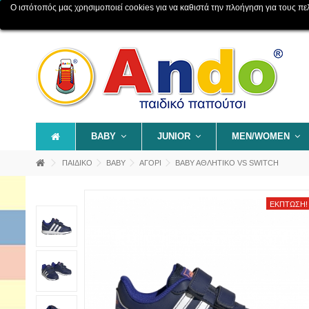
Ο ιστότοπός μας χρησιμοποιεί cookies για να καθιστά την πλοήγηση για τους πελάτ
Επικοινωνία
Χάρτης ιστοχώρου
BABY
JUNIOR
MEN/WOMEN
ΠΑΙΔΙΚΟ
BABY
ΑΓΟΡΙ
ΒΑΒΥ ΑΘΛΗΤΙΚΟ VS SWITCH
ΈΚΠΤΩΣΗ!