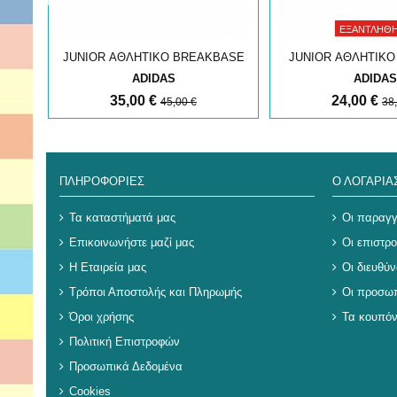
ΕΞΑΝΤΛΉΘ
BASE
JUNIOR ΑΘΛΗΤΙΚΟ BREAKBASE
JUNIOR ΑΘΛΗΤΙΚΟ
ADIDAS
ADIDAS
35,00 €
24,00 €
45,00 €
38
ΠΛΗΡΟΦΟΡΊΕΣ
Ο ΛΟΓΑΡΙ
Τα καταστήματά μας
Οι παραγγ
Επικοινωνήστε μαζί μας
Οι επιστρ
Η Εταιρεία μας
Οι διευθύν
Τρόποι Αποστολής και Πληρωμής
Οι προσωπ
Όροι χρήσης
Τα κουπόν
Πολιτική Επιστροφών
Προσωπικά Δεδομένα
Cookies