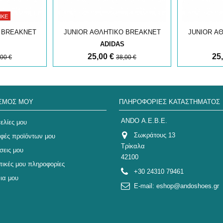
ΗΚΕ
 BREAKNET
JUNIOR ΑΘΛΗΤΙΚΟ BREAKNET
JUNIOR Α
ADIDAS
25,00 €
25
,00 €
38,00 €
ΑΣΜΌΣ ΜΟΥ
ΠΛΗΡΟΦΟΡΊΕΣ ΚΑΤΑΣΤΉΜΑΤΟΣ
ANDO Α.Ε.Β.Ε.
ελίες μου
Σωκράτους 13
οφές προϊόντων μου
Τρίκαλα
σεις μου
42100
ικές μου πληροφορίες
+30 24310 79461
ια μου
E-mail:
eshop@andoshoes.gr