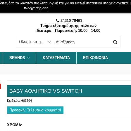
ες όσο το δυνατόν πιο λειτουργική και για να εκτελεί στατιστικά στοιχεία σχετικά μ
πλοήγησής σας.
24310 79461
Τμήμα εξυπηρέτησης πελατών
Δευτέρα - Παρασκευή: 10.00 - 14.00
Όλες οι κατηγορίες
BRANDS
ΚΑΤΑΣΤΗΜΑΤΑ
ΕΠΙΚΟΙΝΩΝΊΑ
ΒΑΒΥ ΑΘΛΗΤΙΚΟ VS SWITCH
Κωδικός:
H03794
Προσοχή: Τελευταία κομμάτια!
ΧΡΩΜΑ: