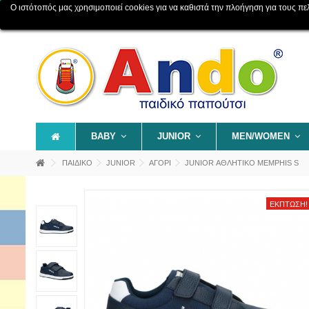
Ο ιστότοπός μας χρησιμοποιεί cookies για να καθιστά την πλοήγηση για τους πελάτ
Επικοινωνία
Χάρτης ιστοχώρου
BABY
JUNIOR
MEN/WOMEN
ΠΑΙΔΙΚΟ
JUNIOR
ΑΓΟΡΙ
JUNIOR ΑΘΛΗΤΙΚΟ MEMPHIS S
ΈΚΠΤΩΣΗ!