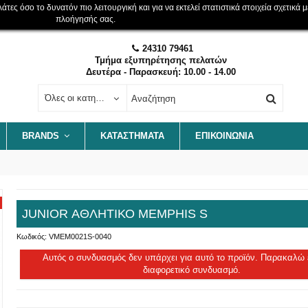
ες όσο το δυνατόν πιο λειτουργική και για να εκτελεί στατιστικά στοιχεία σχετικά μ
πλοήγησής σας.
24310 79461
Τμήμα εξυπηρέτησης πελατών
Δευτέρα - Παρασκευή: 10.00 - 14.00
Όλες οι κατηγορίες
BRANDS
ΚΑΤΑΣΤΗΜΑΤΑ
ΕΠΙΚΟΙΝΩΝΊΑ
JUNIOR ΑΘΛΗΤΙΚΟ MEMPHIS S
Κωδικός:
VMEM0021S-0040
Αυτός ο συνδυασμός δεν υπάρχει για αυτό το προϊόν. Παρακαλώ 
διαφορετικό συνδυασμό.