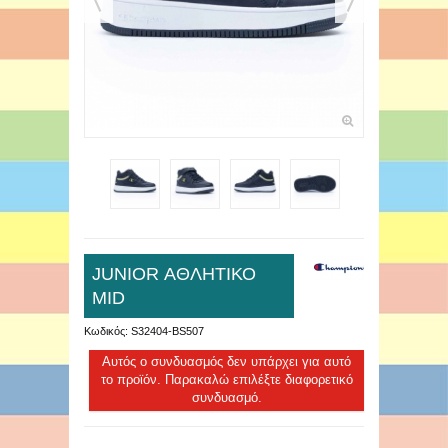
JUNIOR ΑΘΛΗΤΙΚΟ
MID
Κωδικός:
S32404-BS507
Αυτός ο συνδυασμός δεν υπάρχει για αυτό
το προϊόν. Παρακαλώ επιλέξτε διαφορετικό
συνδυασμό.