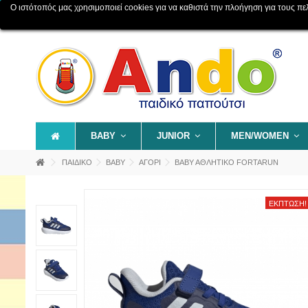
Ο ιστότοπός μας χρησιμοποιεί cookies για να καθιστά την πλοήγηση για τους πελάτ
Επικοινωνία
Χάρτης ιστοχώρου
BABY
JUNIOR
MEN/WOMEN
ΠΑΙΔΙΚΟ
BABY
ΑΓΟΡΙ
ΒΑΒΥ ΑΘΛΗΤΙΚΟ FORTARUN
ΈΚΠΤΩΣΗ!