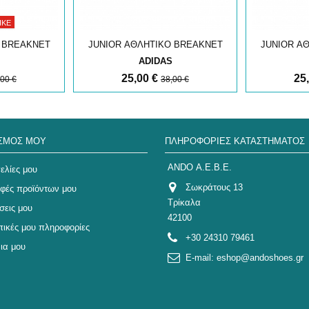
ΗΚΕ
 BREAKNET
JUNIOR ΑΘΛΗΤΙΚΟ BREAKNET
JUNIOR Α
ADIDAS
25,00 €
25
,00 €
38,00 €
ΑΣΜΌΣ ΜΟΥ
ΠΛΗΡΟΦΟΡΊΕΣ ΚΑΤΑΣΤΉΜΑΤΟΣ
ANDO Α.Ε.Β.Ε.
ελίες μου
Σωκράτους 13
οφές προϊόντων μου
Τρίκαλα
σεις μου
42100
ικές μου πληροφορίες
+30 24310 79461
ια μου
E-mail:
eshop@andoshoes.gr