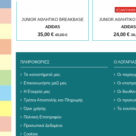
ΕΞΑΝΤΛΉΘ
BASE
JUNIOR ΑΘΛΗΤΙΚΟ BREAKBASE
JUNIOR ΑΘΛΗΤΙΚΟ
ADIDAS
ADIDAS
35,00 €
24,00 €
45,00 €
38
ΠΛΗΡΟΦΟΡΊΕΣ
Ο ΛΟΓΑΡΙ
Τα καταστήματά μας
Οι παραγγ
Επικοινωνήστε μαζί μας
Οι επιστρ
Η Εταιρεία μας
Οι διευθύν
Τρόποι Αποστολής και Πληρωμής
Οι προσωπ
Όροι χρήσης
Τα κουπόν
Πολιτική Επιστροφών
Προσωπικά Δεδομένα
Cookies