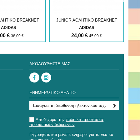
ΘΛΗΤΙΚΟ BREAKNET
JUNIOR ΑΘΛΗΤΙΚΟ BREAKNET
JU
ADIDAS
ADIDAS
,00 €
24,00 €
38,00 €
45,00 €
ΑΚΟΛΟΥΘΉΣΤΕ ΜΑΣ
ΕΝΗΜΕΡΩΤΙΚΌ ΔΕΛΤΊΟ
Αποδέχομαι την
πολιτική προστασίας
προσωπικών δεδομένων
Εγγραφείτε και μείνετε ενήμεροι για τα νέα και
τις προσφορές μας