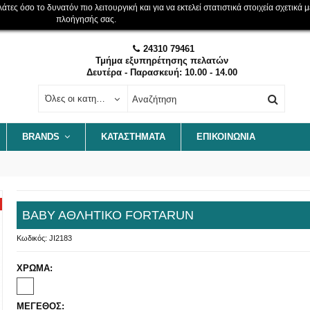
ες όσο το δυνατόν πιο λειτουργική και για να εκτελεί στατιστικά στοιχεία σχετικά μ
πλοήγησής σας.
24310 79461
Τμήμα εξυπηρέτησης πελατών
Δευτέρα - Παρασκευή: 10.00 - 14.00
Όλες οι κατηγορίες
BRANDS
ΚΑΤΑΣΤΗΜΑΤΑ
ΕΠΙΚΟΙΝΩΝΊΑ
ΒΑΒΥ ΑΘΛΗΤΙΚΟ FORTARUN
Κωδικός:
JI2183
JUNIOR ΑΘΛ
50,00 €
FORTARUN
ΧΡΩΜΑ:
ΜΕΓΕΘΟΣ: