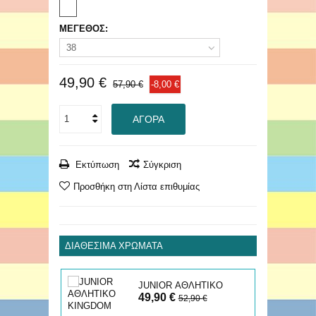
ΜΕΓΕΘΟΣ:
38
49,90 €
57,90 €
-8,00 €
ΑΓΟΡΆ
Εκτύπωση
Σύγκριση
Προσθήκη στη Λίστα επιθυμίας
ΔΙΑΘΈΣΙΜΑ ΧΡΏΜΑΤΑ
JUNIOR ΑΘΛΗΤΙΚΟ
49,90 €
KINGDOM
52,90 €