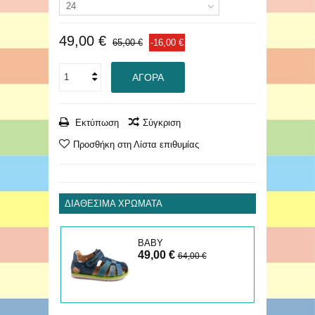
24
49,00 €
65,00 €
-16,00 €
ΑΓΟΡΆ
Εκτύπωση
Σύγκριση
Προσθήκη στη Λίστα επιθυμίας
ΔΙΑΘΈΣΙΜΑ ΧΡΏΜΑΤΑ
ΒΑΒΥ
49,00 €
ΠΑΠΟΥΤΣΟΠΕΔΙΛΟ
64,00 €