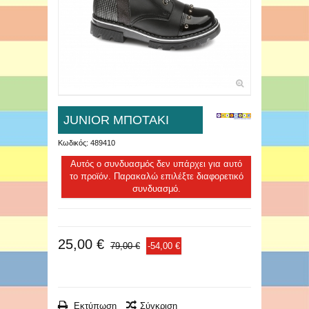
JUNIOR ΜΠΟΤΑΚΙ
Κωδικός:
489410
Αυτός ο συνδυασμός δεν υπάρχει για αυτό
το προϊόν. Παρακαλώ επιλέξτε διαφορετικό
συνδυασμό.
25,00 €
79,00 €
-54,00 €
Εκτύπωση
Σύγκριση