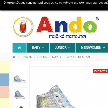
Ο ιστότοπός μας χρησιμοποιεί cookies για να καθιστά την πλοήγηση για τους πελάτ
Επικοινωνία
Χάρτης ιστοχώρου
BABY
JUNIOR
MEN/WOMEN
ΠΑΙΔΙΚΟ
JUNIOR
ΚΟΡΙΤΣΙ
JUNIOR ΜΠΟΤΑΚΙ
ΈΚΠΤΩΣΗ!