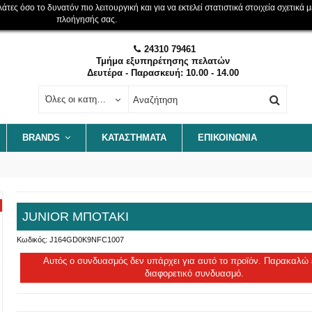
ες όσο το δυνατόν πιο λειτουργική και για να εκτελεί στατιστικά στοιχεία σχετικά μ
πλοήγησής σας.
24310 79461
Τμήμα εξυπηρέτησης πελατών
Δευτέρα - Παρασκευή: 10.00 - 14.00
Όλες οι κατηγορίες
BRANDS
ΚΑΤΑΣΤΗΜΑΤΑ
ΕΠΙΚΟΙΝΩΝΊΑ
JUNIOR ΜΠΟΤΑΚΙ
Κωδικός:
J164GD0K9NFC1007
Αυτός ο συνδυασμός δεν υπάρχει για αυτό το προϊόν. Παρακαλώ 
διαφορετικό συνδυασμό.