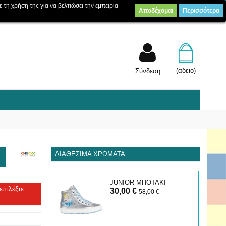
ε τη χρήση της για να βελτιώσει την εμπειρία
Αποδέχομαι
Περισσότερα
Λίστα επιθυμίας
Συγκρίνετε
(
0
)
(άδειο)
Σύνδεση
ΔΙΑΘΈΣΙΜΑ ΧΡΏΜΑΤΑ
JUNIOR ΜΠΟΤΑΚΙ
επιλέξτε
30,00 €
58,00 €