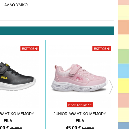
ΑΛΛΟ ΥΛΙΚΟ
ΈΚΠΤΩΣΗ!
ΈΚΠΤΩΣΗ!
ΕΞΑΝΤΛΉΘΗΚΕ
ΑΘΛΗΤΙΚΟ MEMORY
JUNIOR ΑΘΛΗΤΙΚΟ MEMORY
J
FAST
FLASH GORDON
FILA
FILA
,00 €
45,00 €
45,90 €
54,90 €