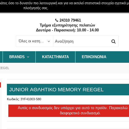
ες όσο το δυνατόν πιο λειτουργική και για να εκτελεί στατιστικά στοιχεία σχετικά μ
πλοήγησής σας.
24310 79461
Τμήμα εξυπηρέτησης πελατών
Δευτέρα - Παρασκευή: 10.00 - 14.00
Όλες οι κατηγορίες
BRANDS
ΚΑΤΑΣΤΗΜΑΤΑ
ΕΠΙΚΟΙΝΩΝΊΑ
EEGEL
JUNIOR ΑΘΛΗΤΙΚΟ MEMORY REEGEL
Κωδικός:
3YF41003-580
Αυτός ο συνδυασμός δεν υπάρχει για αυτό το προϊόν. Παρακαλώ 
διαφορετικό συνδυασμό.