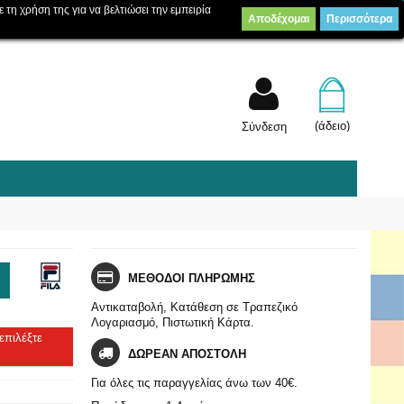
ε τη χρήση της για να βελτιώσει την εμπειρία
Αποδέχομαι
Περισσότερα
Λίστα επιθυμίας
Συγκρίνετε
(
0
)
(άδειο)
Σύνδεση
ΜΕΘΟΔΟΙ ΠΛΗΡΩΜΗΣ
Αντικαταβολή, Κατάθεση σε Τραπεζικό
Λογαριασμό, Πιστωτική Κάρτα.
επιλέξτε
ΔΩΡΕΑΝ ΑΠΟΣΤΟΛΗ
Για όλες τις παραγγελίας άνω των 40€.