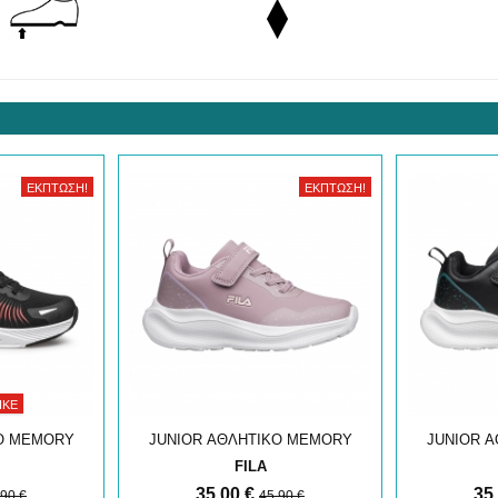
ΈΚΠΤΩΣΗ!
ΈΚΠΤΩΣΗ!
ΗΚΕ
Ο MEMORY
JUNIOR ΑΘΛΗΤΙΚΟ MEMORY
JUNIOR 
FAST
FILA
35,00 €
35
,90 €
45,90 €