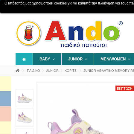
Ο ιστότοπός μας χρησιμοποιεί cookies για να καθιστά την πλοήγηση για τους πελάτ
Επικοινωνία
Χάρτης ιστοχώρου
BABY
JUNIOR
MEN/WOMEN
ΠΑΙΔΙΚΟ
JUNIOR
ΚΟΡΙΤΣΙ
JUNIOR ΑΘΛΗΤΙΚΟ MEMORY R
ΈΚΠΤΩΣΗ!