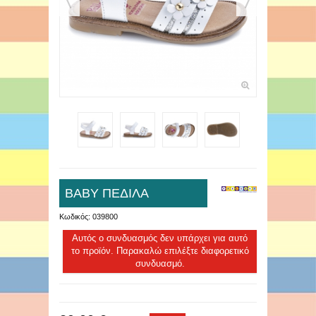
ΒΑΒΥ ΠΕΔΙΛΑ
Κωδικός:
039800
Αυτός ο συνδυασμός δεν υπάρχει για αυτό
το προϊόν. Παρακαλώ επιλέξτε διαφορετικό
συνδυασμό.