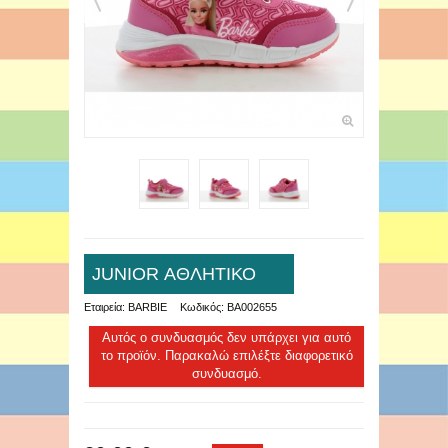
JUNIOR ΑΘΛΗΤΙΚΟ
Εταιρεία:
BARBIE
Κωδικός:
BA002655
Αυτός ο συνδυασμός δεν υπάρχει για αυτό
το προϊόν. Παρακαλώ επιλέξτε διαφορετικό
συνδυασμό.