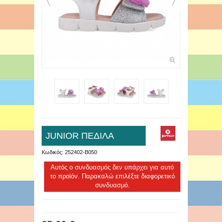
JUNIOR ΠΕΔΙΛΑ
Κωδικός:
252402-B050
Αυτός ο συνδυασμός δεν υπάρχει για αυτό
το προϊόν. Παρακαλώ επιλέξτε διαφορετικό
συνδυασμό.