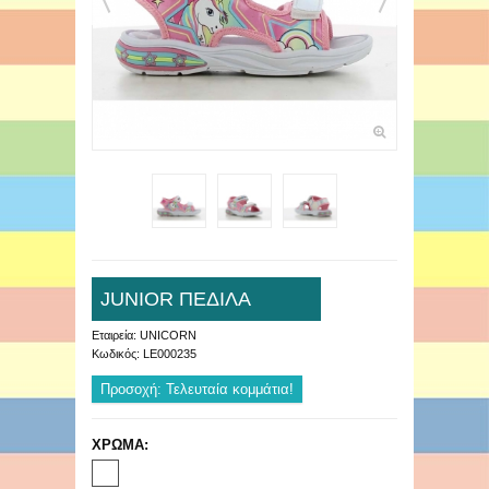
JUNIOR ΠΕΔΙΛΑ
Εταιρεία:
UNICORN
Κωδικός:
LE000235
Προσοχή: Τελευταία κομμάτια!
ΧΡΩΜΑ: