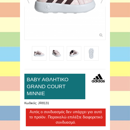
ΒΑΒΥ ΑΘΛΗΤΙΚΟ
GRAND COURT
MINNIE
Κωδικός:
JR8131
Αυτός ο συνδυασμός δεν υπάρχει για αυτό
το προϊόν. Παρακαλώ επιλέξτε διαφορετικό
συνδυασμό.