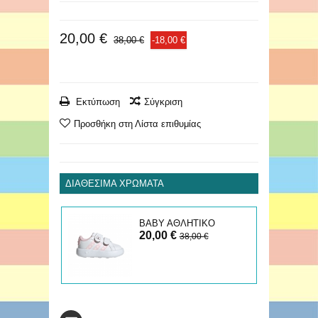
20,00 €
38,00 €
-18,00 €
Εκτύπωση
Σύγκριση
Προσθήκη στη Λίστα επιθυμίας
ΔΙΑΘΈΣΙΜΑ ΧΡΏΜΑΤΑ
ΒΑΒΥ ΑΘΛΗΤΙΚΟ
20,00 €
GRAND COURT MINNIE
38,00 €