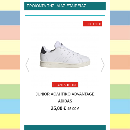
ΠΡΟΪΌΝΤΑ ΤΗΣ ΊΔΙΑΣ ΕΤΑΙΡΕΊΑΣ
ΈΚΠΤΩΣΗ!
ΈΚΠΤΩΣΗ!
ΕΞΑΝΤΛΉΘΗΚΕ
NTAGE
JUNIOR ΑΘΛΗΤΙΚΟ ADVANTAGE
JUNI
ADIDAS
25,00 €
45,00 €