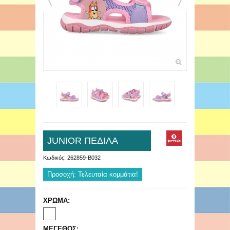
JUNIOR ΠΕΔΙΛΑ
Κωδικός:
262859-B032
Προσοχή: Τελευταία κομμάτια!
ΧΡΩΜΑ:
ΜΕΓΕΘΟΣ: