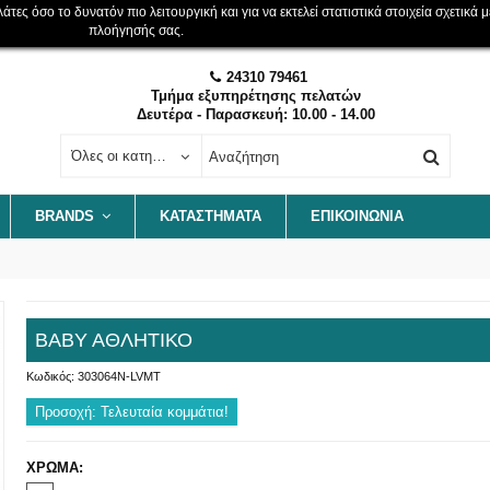
ες όσο το δυνατόν πιο λειτουργική και για να εκτελεί στατιστικά στοιχεία σχετικά μ
πλοήγησής σας.
24310 79461
Τμήμα εξυπηρέτησης πελατών
Δευτέρα - Παρασκευή: 10.00 - 14.00
Όλες οι κατηγορίες
BRANDS
ΚΑΤΑΣΤΗΜΑΤΑ
ΕΠΙΚΟΙΝΩΝΊΑ
ΒΑΒΥ ΑΘΛΗΤΙΚΟ
Κωδικός:
303064N-LVMT
Προσοχή: Τελευταία κομμάτια!
ΧΡΩΜΑ: