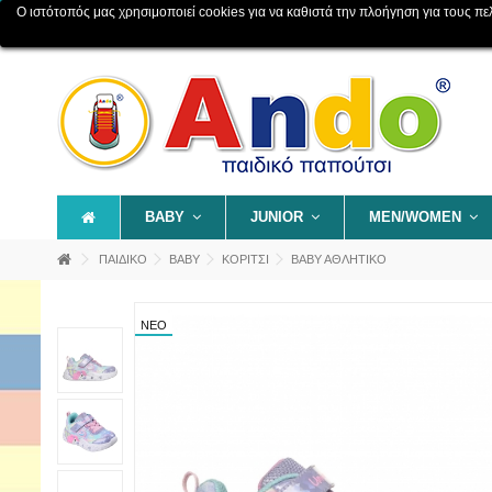
Ο ιστότοπός μας χρησιμοποιεί cookies για να καθιστά την πλοήγηση για τους πελάτ
Επικοινωνία
Χάρτης ιστοχώρου
BABY
JUNIOR
MEN/WOMEN
ΠΑΙΔΙΚΟ
BABY
ΚΟΡΙΤΣΙ
ΒΑΒΥ ΑΘΛΗΤΙΚΟ
ΝΈΟ