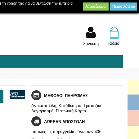
ε τη χρήση της για να βελτιώσει την εμπειρία
Αποδέχομαι
Περισσότερα
Λίστα επιθυμίας
Συγκρίνετε
(
0
)
(άδειο)
Σύνδεση
ΜΕΘΟΔΟΙ ΠΛΗΡΩΜΗΣ
Αντικαταβολή, Κατάθεση σε Τραπεζικό
Λογαριασμό, Πιστωτική Κάρτα.
ΔΩΡΕΑΝ ΑΠΟΣΤΟΛΗ
Για όλες τις παραγγελίας άνω των 40€.