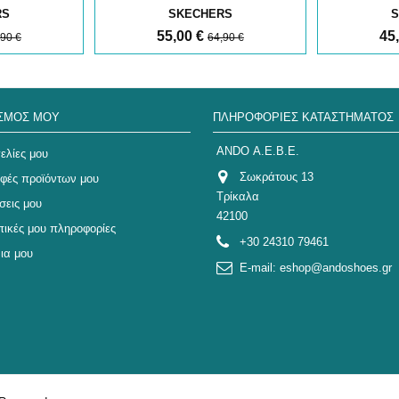
RS
SKECHERS
S
55,00 €
45
,90 €
64,90 €
ΑΣΜΌΣ ΜΟΥ
ΠΛΗΡΟΦΟΡΊΕΣ ΚΑΤΑΣΤΉΜΑΤΟΣ
ANDO Α.Ε.Β.Ε.
ελίες μου
Σωκράτους 13
οφές προϊόντων μου
Τρίκαλα
σεις μου
42100
ικές μου πληροφορίες
+30 24310 79461
ια μου
E-mail:
eshop@andoshoes.gr