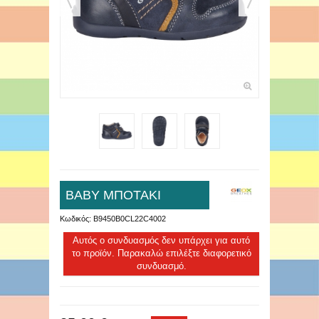
ΒΑΒΥ ΜΠΟΤΑΚΙ
Κωδικός:
B9450B0CL22C4002
Αυτός ο συνδυασμός δεν υπάρχει για αυτό
το προϊόν. Παρακαλώ επιλέξτε διαφορετικό
συνδυασμό.