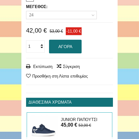
ΜΕΓΕΘΟΣ:
24
42,00 €
53,00 €
-11,00 €
ΑΓΟΡΆ
Εκτύπωση
Σύγκριση
Προσθήκη στη Λίστα επιθυμίας
ΔΙΑΘΈΣΙΜΑ ΧΡΏΜΑΤΑ
ΚΟ
JUNIOR ΠΑΠΟΥΤΣΙ
45,00 €
ECLYPER
€
53,00 €