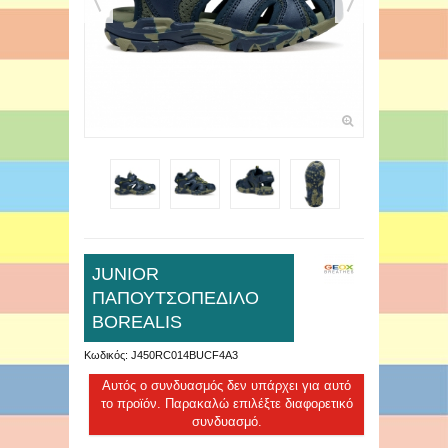
JUNIOR
ΠΑΠΟΥΤΣΟΠΕΔΙΛΟ
BOREALIS
Κωδικός:
J450RC014BUCF4A3
Αυτός ο συνδυασμός δεν υπάρχει για αυτό
το προϊόν. Παρακαλώ επιλέξτε διαφορετικό
συνδυασμό.