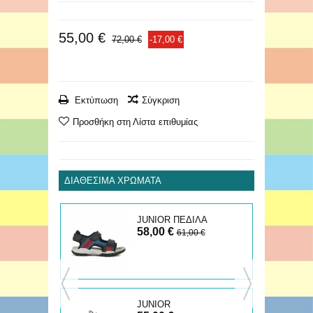
55,00 €
72,00 €
-17,00 €
Εκτύπωση
Σύγκριση
Προσθήκη στη Λίστα επιθυμίας
ΔΙΑΘΈΣΙΜΑ ΧΡΏΜΑΤΑ
Α
JUNIOR ΠΕΔΙΛΑ
58,00 €
BOREALIS
€
61,00 €
Α
JUNIOR