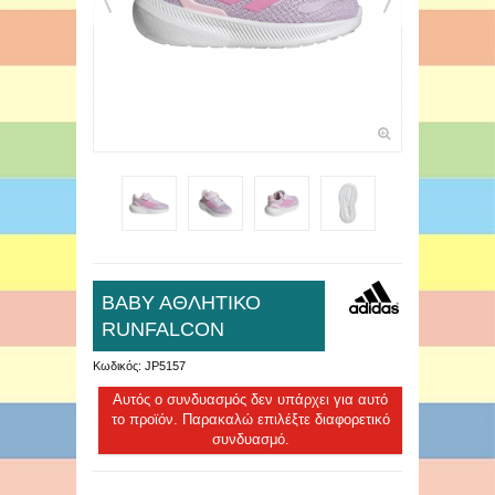
ΒΑΒΥ ΑΘΛΗΤΙΚΟ
RUNFALCON
Κωδικός:
JP5157
Αυτός ο συνδυασμός δεν υπάρχει για αυτό
το προϊόν. Παρακαλώ επιλέξτε διαφορετικό
συνδυασμό.