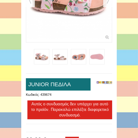
JUNIOR ΠΕΔΙΛΑ
Κωδικός:
439674
Αυτός ο συνδυασμός δεν υπάρχει για αυτό
το προϊόν. Παρακαλώ επιλέξτε διαφορετικό
συνδυασμό.