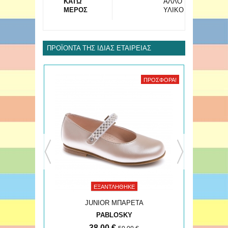
ΚΑΤΩ
ΑΛΛΟ
ΜΕΡΟΣ
ΥΛΙΚΟ
ΠΡΟΪΌΝΤΑ ΤΗΣ ΊΔΙΑΣ ΕΤΑΙΡΕΊΑΣ
ΠΡΟΣΦΟΡΆ!
ΠΡΟΣΦΟΡΆ!
ΕΞΑΝΤΛΉΘΗΚΕ
JUNIOR ΜΠΑΡΕΤΑ
PABLOSKY
38,00 €