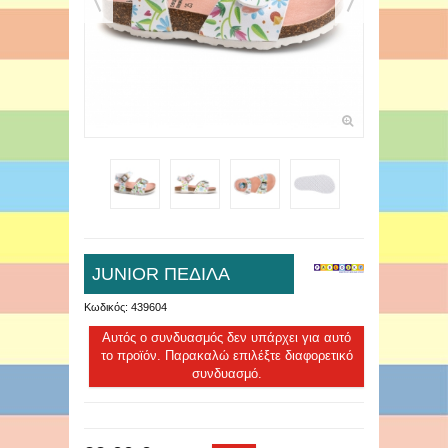
JUNIOR ΠΕΔΙΛΑ
Κωδικός:
439604
Αυτός ο συνδυασμός δεν υπάρχει για αυτό
το προϊόν. Παρακαλώ επιλέξτε διαφορετικό
συνδυασμό.