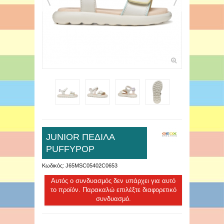
JUNIOR ΠΕΔΙΛΑ
PUFFYPOP
Κωδικός:
J65MSC05402C0653
Αυτός ο συνδυασμός δεν υπάρχει για αυτό
το προϊόν. Παρακαλώ επιλέξτε διαφορετικό
συνδυασμό.